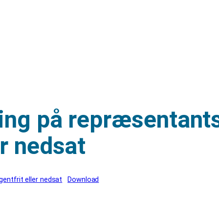
eming på repræsentan
er nedsat
ntfrit eller nedsat
Download