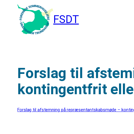
Spring
til
FSDT
indhold
Forslag til afst
kontingentfrit ell
Forslag til afstemning på repræsentantskabsmøde – kontinge