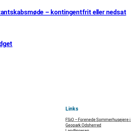
tantskabsmøde – kontingentfrit eller nedsat
dget
Links
FSiO – Forenede Sommerhusejere i
Geopark Odsherred
Landliggeren