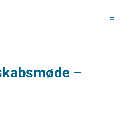
tskabsmøde –