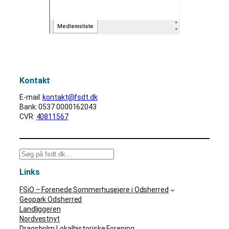
Kontakt
E-mail:
kontakt@fsdt.dk
Bank: 0537 0000162043
CVR:
40811567
S
ø
Links
g
FSiO – Forenede Sommerhusejere i Odsherred
Geopark Odsherred
Landliggeren
Nordvestnyt
Dragsholm Lokalhistoriske Forening