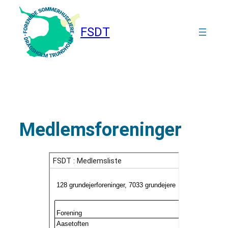
Spring
til
FSDT
indhold
Medlemsforeninger