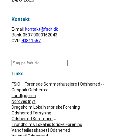
Kontakt
E-mail:
kontakt@fsdt.dk
Bank: 0537 0000162043
CVR:
40811567
S
ø
Links
g
FSiO – Forenede Sommerhusejere i Odsherred
Geopark Odsherred
Landliggeren
Nordvestnyt
Dragsholm Lokalhistoriske Forening
Odsherred Forsyning
Odsherred Kommune
Trundholms Lokalhistoriske Forening
Vandfællesskabet i Odsherred