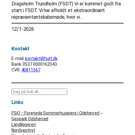
Dragsholm Trundholm (FSDT) Vi er kommet godt fra
start i FSDT. Vi har afholdt et ekstraordinært
repræsentantskabsmøde, hvor vi…
12/1-2026
Kontakt
E-mail:
kontakt@fsdt.dk
Bank: 0537 0000162043
CVR:
40811567
S
ø
Links
g
FSiO – Forenede Sommerhusejere i Odsherred
Geopark Odsherred
Landliggeren
Nordvestnyt