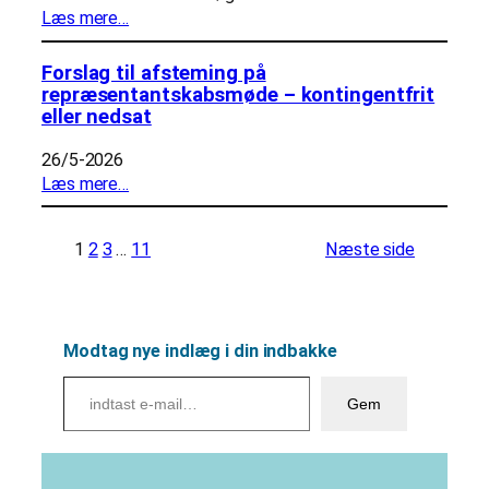
Læs mere…
Forslag til afsteming på
repræsentantskabsmøde – kontingentfrit
eller nedsat
26/5-2026
Læs mere…
1
2
3
…
11
Næste side
Modtag nye indlæg i din indbakke
indtast e-mail…
Gem