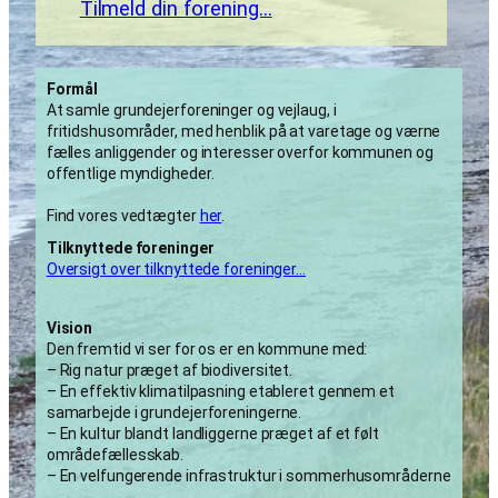
Tilmeld din forening…
Formål
At samle grundejerforeninger og vejlaug, i
fritidshusområder, med henblik på at varetage og værne
fælles anliggender og interesser overfor kommunen og
offentlige myndigheder.
Find vores vedtægter
her
.
Tilknyttede foreninger
Oversigt over tilknyttede foreninger…
Vision
Den fremtid vi ser for os er en kommune med:
– Rig natur præget af biodiversitet.
– En effektiv klimatilpasning etableret gennem et
samarbejde i grundejerforeningerne.
– En kultur blandt landliggerne præget af et følt
områdefællesskab.
– En velfungerende infrastruktur i sommerhusområderne