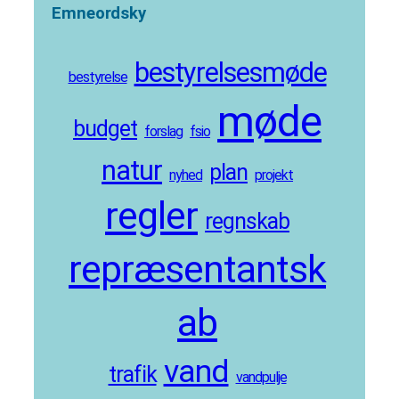
Emneordsky
bestyrelsesmøde
bestyrelse
møde
budget
forslag
fsio
natur
plan
nyhed
projekt
regler
regnskab
repræsentantsk
ab
vand
trafik
vandpulje