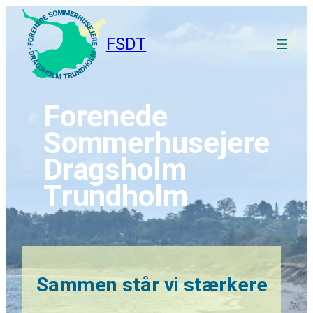
FSDT
Forenede
Sommerhusejere
Dragsholm
Trundholm
Sammen står vi stærkere