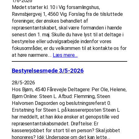
1/6-2026
Mødet starter kl. 10 i Vig forsamlingshus,
Ravnsbjergvej 1, 4560 Vig. Forslag fra de tilsluttede
foreninger, der ønskes behandlet af
repræsentantskabet, skal være formanden i hænde
senest den 1. maj. Skulle du have lyst til at deltage i
bestyrelse eller udvalgsarbejde indenfor vores
fokusområder, er du velkommen til at kontakte os for
at høre nærmere.…
Læs mere…
Bestyrelsesmøde 3/5-2026
28/5-2026
Hos Bjørn, 4540 Fårevejle Deltagere: Per Ole, Helene,
Bjørn Online: Steen L. Afbud: Flemming, Steen
Halvorsen Dagsorden og beslutningsreferat 0.
Erstatning for Steen L på kassererposten Steen L
har meddelt, at han ikke ønsker at genopstille ved
repræsentantskabsmødet. Drøftelse: Er
kassererjobbet for stort til en person? Skal jobbet
honoreres? Idé: Undersøge om det kan lette…