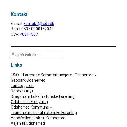
Kontakt
E-mail:
kontakt@fsdt.dk
Bank: 0537 0000162043
CVR:
40811567
S
ø
Links
g
FSiO – Forenede Sommerhusejere i Odsherred
Geopark Odsherred
Landliggeren
Nordvestnyt
Dragsholm Lokalhistoriske Forening
Odsherred Forsyning
Odsherred Kommune
Trundholms Lokalhistoriske Forening
Vandfællesskabet i Odsherred
Vejen til Odsherred